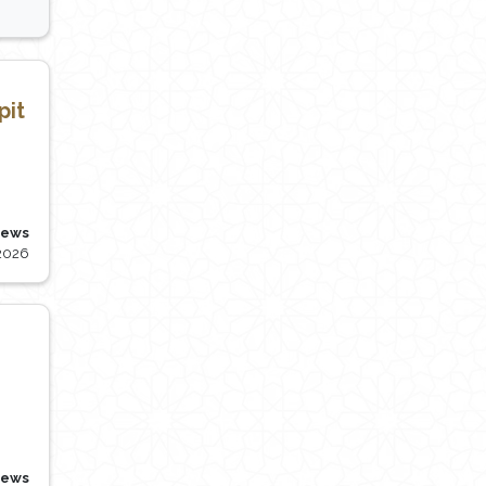
pit
iews
 2026
iews