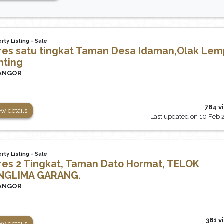
rty Listing - Sale
res satu tingkat Taman Desa Idaman,Olak Lem
nting
ANGOR
784 v
ew details
Last updated on 10 Feb
rty Listing - Sale
res 2 Tingkat, Taman Dato Hormat, TELOK
NGLIMA GARANG.
ANGOR
381 v
ew details