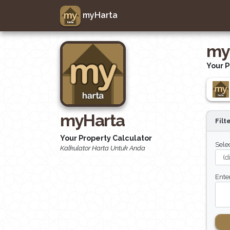
myHarta
my
Your P
myHarta
Filt
Your Property Calculator
Selec
Kalkulator Harta Untuk Anda
Ente