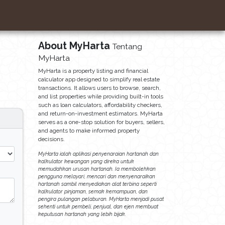
About MyHarta
Tentang
MyHarta
MyHarta is a property listing and financial
calculator app designed to simplify real estate
transactions. It allows users to browse, search,
and list properties while providing built-in tools
such as loan calculators, affordability checkers,
and return-on-investment estimators. MyHarta
serves as a one-stop solution for buyers, sellers,
and agents to make informed property
decisions.
MyHarta ialah aplikasi penyenaraian hartanah dan
kalkulator kewangan yang direka untuk
memudahkan urusan hartanah. Ia membolehkan
pengguna melayari, mencari dan menyenaraikan
hartanah sambil menyediakan alat terbina seperti
kalkulator pinjaman, semak kemampuan, dan
pengira pulangan pelaburan. MyHarta menjadi pusat
sehenti untuk pembeli, penjual, dan ejen membuat
keputusan hartanah yang lebih bijak.