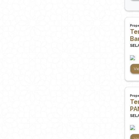
Prope
Te
Ba
SEL
Vi
Prope
Te
PA
SEL
Vi